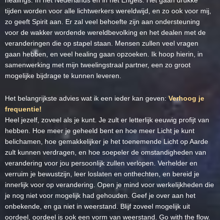
healings. In het Nederlands en in het Engels. Het gaan drukke
tijden worden voor alle lichtwerkers wereldwijd, en zo ook voor mij,
zo geeft Spirit aan. Er zal veel behoefte zijn aan ondersteuning
voor de wakker wordende wereldbevolking en het dealen met de
veranderingen die op stapel staan. Mensen zullen veel vragen
gaan hebben, en veel healing gaan opzoeken. Ik hoop hierin, in
samenwerking met mijn tweelingstraal partner, een zo groot
mogelijke bijdrage te kunnen leveren.
Het belangrijkste advies wat ik een ieder kan geven:
Verhoog je
frequentie!
Heel jezelf, zoveel als je kunt. Je zult er letterlijk eeuwig profijt van
hebben. Hoe meer je geheeld bent en hoe meer Licht je kunt
belichamen, hoe gemakkelijker je het toenemende Licht op Aarde
zult kunnen verdragen, en hoe soepeler de omstandigheden van
verandering voor jou persoonlijk zullen verlopen. Verhelder en
verruim je bewustzijn, leer loslaten en onthechten, en bereid je
innerlijk voor op verandering. Open je mind voor werkelijkheden die
je nog niet voor mogelijk had gehouden. Geef je over aan het
onbekende, en ga niet in weerstand. Blijf zoveel mogelijk uit
oordeel, oordeel is ook een vorm van weerstand. Go with the flow.